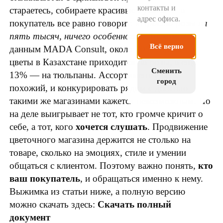
контакты и
стараетесь, собираете красивые букеты — а
адрес офиса.
покупатель все равно говорит:
«Просто розы на
пять тысяч, ничего особенного»
. Знакомо? По
Всё верно
данным MADA Consult, около 70% спроса на
цветы в Казахстане приходится на розы, а еще
Сменить
13% — на тюльпаны. Ассортимент у всех
город
похожий, и конкурировать рядом с десятью
такими же магазинами кажется невозможным. Но
на деле выигрывает не тот, кто громче кричит о
себе, а тот, кого
хочется слушать
. Продвижение
цветочного магазина держится не столько на
товаре, сколько на эмоциях, стиле и умении
общаться с клиентом. Поэтому важно понять,
кто
ваш покупатель
, и обращаться именно к нему.
Выжимка из статьи ниже, а полную версию
можно скачать здесь:
Скачать полный
документ