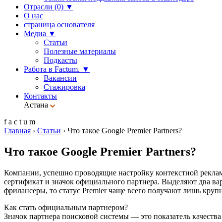
Отрасли (0)
▼
О нас
страница основателя
Медиа
▼
Статьи
Полезные материалы
Подкасты
Работа в Factum.
▼
Вакансии
Стажировка
Контакты
Астана
f
a
c
t
u
m
Главная
›
Статьи
›
Что такое Google Premier Partners?
Что такое Google Premier Partners?
Компании, успешно проводящие настройку контекстной рекламы
сертификат и значок официального партнера. Выделяют два ва
фрилансеры, то статус Premier чаще всего получают лишь кру
Как стать официальным партнером?
Значок партнера поисковой системы — это показатель качеств