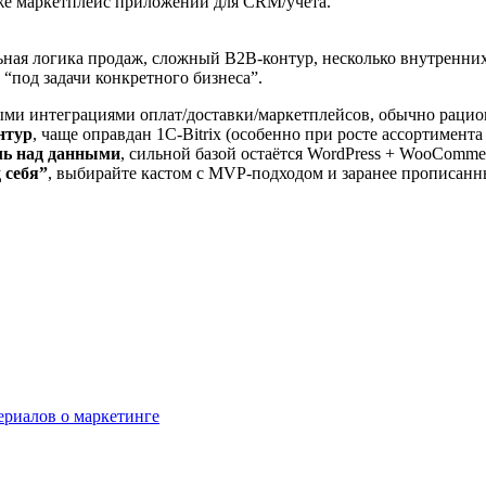
акже маркетплейс приложений для CRM/учёта.
ьная логика продаж, сложный B2B‑контур, несколько внутренних
“под задачи конкретного бизнеса”.
ыми интеграциями оплат/доставки/маркетплейсов, обычно рациона
нтур
, чаще оправдан 1C‑Bitrix (особенно при росте ассортимента
ль над данными
, сильной базой остаётся WordPress + WooComme
 себя”
, выбирайте кастом с MVP‑подходом и заранее прописан
сериалов о маркетинге