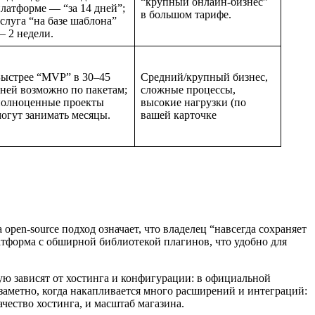
“крупный онлайн‑бизнес”
латформе — “за 14 дней”;
в большом тарифе.
слуга “на базе шаблона”
 2 недели.
ыстрее “MVP” в 30–45
Средний/крупный бизнес,
ней возможно по пакетам;
сложные процессы,
полноценные проекты
высокие нагрузки (по
огут занимать месяцы.
вашей карточке
open‑source подход означает, что владелец “навсегда сохраняет
латформа с обширной библиотекой плагинов, что удобно для
ю зависят от хостинга и конфигурации: в официальной
но заметно, когда накапливается много расширений и интеграций:
чество хостинга, и масштаб магазина.