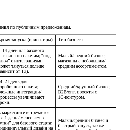
ения
по публичным предложениям.
ремя запуска (ориентиры)
Тип бизнеса
–14 дней для базового
агазина по пакетам; “под
Малый/средний бизнес;
люч” с интеграциями
магазины с небольшим/
ожет тянуться дольше
средним ассортиментом.
зависит от ТЗ).
4–21 день для
оробочного пакета;
Средний/крупный бизнес,
ложные интеграции/
B2B/опт, проекты с
процессы увеличивают
1С‑контуром.
роки.
 маркетинге встречается
за 1 день / менее чем за
Малый/средний бизнес и
утки” для базового старта;
быстрый запуск; также
ндивидуальный дизайн на