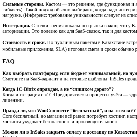
Сильные стороны.
Кастом — это решение, где функционал и а
гибкость). Такой подход обычно выбирают, когда надо интегри
нагрузке. (Инференс: требование уникальности следует из опи
Интеграции.
С точки зрения локального рынка важно, что у Ka
авторизации. Это полезно как для SaaS‑связок, так и для кас
Стоимость и сроки.
По публичным пакетам в Казахстане встре
мобильные приложения, SLA) итоговая смета и сроки обычно р
FAQ
Как выбрать платформу, если бюджет минимальный, но ну
Смотрите на SaaS‑вариант и на готовые шаблоны: InSales продви
Когда 1C‑Bitrix оправдан, а не “слишком дорого”?
Когда интеграция с «1С:Предприятие» и процессы учёта — ядро
лицензии.
Правда ли, что WooCommerce “бесплатный”, и на этом всё?
Core бесплатный, но магазин всё равно потребует хостинг, н
хостинга ухудшает безопасность и производительность.
Можно ли в InSales закрыть оплату и доставку по Казахстан