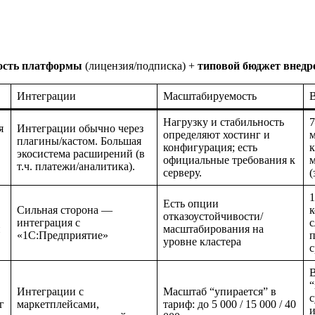
ость платформы
(лицензия/подписка) +
типовой бюджет внедр
Интеграции
Масштабируемость
В
Нагрузку и стабильность
7
я
Интеграции обычно через
определяют хостинг и
м
плагины/кастом. Большая
конфигурация; есть
к
экосистема расширений (в
официальные требования к
м
т.ч. платежи/аналитика).
серверу.
(
1
Есть опции
Сильная сторона —
к
отказоустойчивости/
интеграция с
с
й
масштабирования на
«1С:Предприятие»
уровне кластера
с
В
“
Интеграции с
Масштаб “упирается” в
с
г
маркетплейсами,
тариф: до 5 000 / 15 000 / 40
и