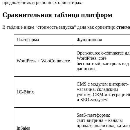
предложениях и рыночных ориентирах.
Сравнительная таблица платформ
В таблице ниже “стоимость запуска” дана как ориентир:
стоим
Платформа
Функционал
Open‑source e‑commerce дл
WordPress; core
WordPress + WooCommerce
бесплатный; контроль над
данными.
CMS с модулем интернет-
магазина, складским
1C‑Bitrix
учётом, CRM‑интеграцие
и SEO‑модулем
SaaS‑платформа:
сайт‑витрина + каналы
продаж, аналитика, катало
InSales