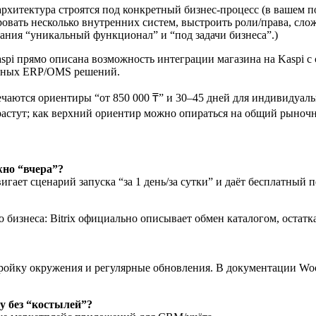
рхитектура строятся под конкретный бизнес‑процесс (в вашем по
ровать несколько внутренних систем, выстроить роли/права, сло
сания “уникальный функционал” и “под задачи бизнеса”.)
spi прямо описана возможность интеграции магазина на Kaspi с 
томных ERP/OMS решений.
чаются ориентиры “от 850 000 ₸” и 30–45 дней для индивидуальн
астут; как верхний ориентир можно опираться на общий рыночны
жно “вчера”?
гает сценарий запуска “за 1 день/за сутки” и даёт бесплатный п
 бизнеса: Bitrix официально описывает обмен каталогом, остатк
астройку окружения и регулярные обновления. В документации W
у без “костылей”?