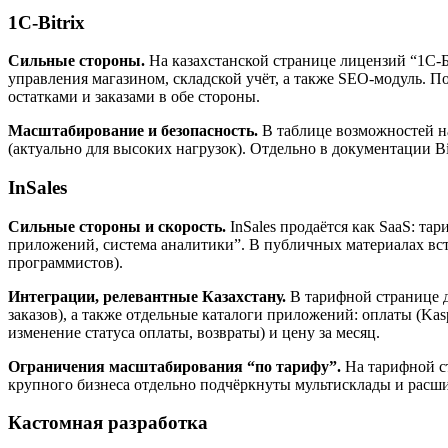
1C‑Bitrix
Сильные стороны.
На казахстанской странице лицензий “1С‑Б
управления магазином, складской учёт, а также SEO‑модуль. П
остатками и заказами в обе стороны.
Масштабирование и безопасность.
В таблице возможностей н
(актуально для высоких нагрузок). Отдельно в документации 
InSales
Сильные стороны и скорость.
InSales продаётся как SaaS: та
приложений, система аналитики”. В публичных материалах встре
программистов).
Интеграции, релевантные Казахстану.
В тарифной странице д
заказов), а также отдельные каталоги приложений: оплаты (Kasp
изменение статуса оплаты, возвраты) и цену за месяц.
Ограничения масштабирования “по тарифу”.
На тарифной стр
крупного бизнеса отдельно подчёркнуты мультисклады и рас
Кастомная разработка