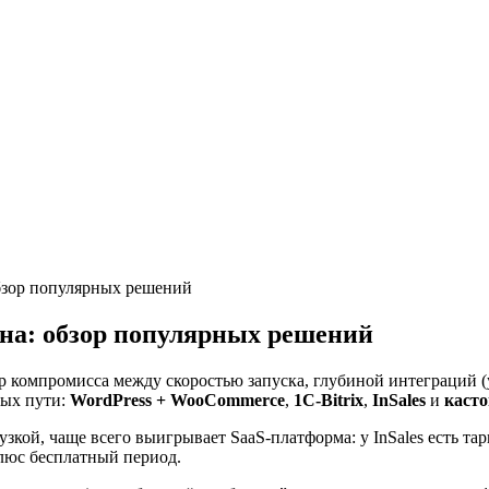
бзор популярных решений
на: обзор популярных решений
р компромисса между скоростью запуска, глубиной интеграций (
ных пути:
WordPress + WooCommerce
,
1C‑Bitrix
,
InSales
и
касто
зкой, чаще всего выигрывает SaaS‑платформа: у InSales есть та
плюс бесплатный период.