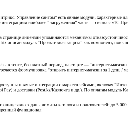
итрикс: Управление сайтом” есть явные модули, характерные для
о интеграциям наиболее “нагруженная” часть — связка с «1С:Пр
а странице лицензий упоминаются механизмы отказоустойчивос
Bitrix описан модуль “Проактивная защита” как компонент, пов
рифы в тенге, бесплатный период, на старте — “интернет‑магазин
чается формулировка “открыть интернет‑магазин за 1 день / мен
оступны прямые интеграции с маркетплейсами, включая “Интег
i Pay) и доставки (Post.kz/Казпочта и др.). По оплатам модуль 
анице явно заданы лимиты каталога и пользователей: до 5 000 / 15
ширенный функционал.