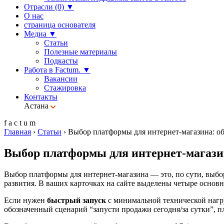
Отрасли (0)
▼
О нас
страница основателя
Медиа
▼
Статьи
Полезные материалы
Подкасты
Работа в Factum.
▼
Вакансии
Стажировка
Контакты
Астана
f
a
c
t
u
m
Главная
›
Статьи
›
Выбор платформы для интернет-магазина: о
Выбор платформы для интернет-магази
Выбор платформы для интернет-магазина — это, по сути, выбо
развития. В ваших карточках на сайте выделены четыре основ
Если нужен
быстрый запуск
с минимальной технической нагру
обозначенный сценарий “запусти продажи сегодня/за сутки”, 