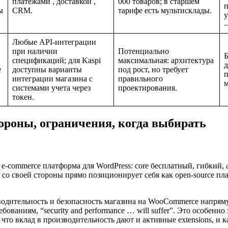
платежами , доставкой ,
000 товаров; в старшем
п
ы
CRM.
тарифе есть мультисклады.
у
—
Любые API‑интеграции
при наличии
Потенциально
Б
спецификаций; для Kaspi
максимальная: архитектура
д
е
доступны варианты
под рост, но требует
интеграции магазина с
правильного
м
системами учета через
проектирования.
токен.
ороны, ограничения, когда выбирать
‑commerce платформа для WordPress: core бесплатный, гибкий, а 
s со своей стороны прямо позиционирует себя как open‑source п
одительность и безопасность магазина на WooCommerce напряму
бованиям, “security and performance … will suffer”. Это особен
то вклад в производительность дают и активные extensions, и ка