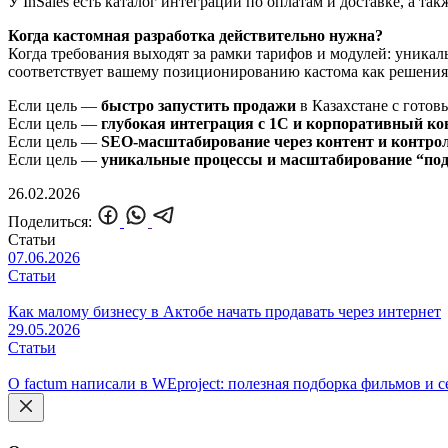
У InSales есть каталог интеграций по оплатам и доставке, а т
Когда кастомная разработка действительно нужна?
Когда требования выходят за рамки тарифов и модулей: уникал
соответствует вашему позиционированию кастома как решения 
Если цель —
быстро запустить продажи
в Казахстане с готов
Если цель —
глубокая интеграция с 1С и корпоративный ко
Если цель —
SEO‑масштабирование через контент и контро
Если цель —
уникальные процессы и масштабирование “под
26.02.2026
Поделиться:
Статьи
07.06.2026
Статьи
Как малому бизнесу в Актобе начать продавать через интернет
29.05.2026
Статьи
О factum написали в WEproject: полезная подборка фильмов и 