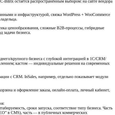
1C‑Bitrix остаётся распространённым выбором: на сайте вендора
данными и инфраструктурой, связка WordPress + WooCommerce
владельца.
огика ценообразования, сложные B2B‑процессы, гибридные
 задачи бизнеса.
еднего/крупного бизнеса с глубокой интеграцией в 1С/CRM/
равлением; кастом — индивидуальные решения на современных
еграции с CRM. InSales, например, отдельно показывает модули
рзина и оформление заказа, онлайн‑оплата, личный кабинет,
ия:
табируемость, сроки запуска, соответствие типу бизнеса. Часть
SEO” в CMS), часть — в публичных коммерческих