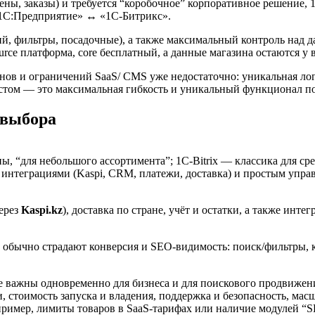
ены, заказы) и требуется “коробочное” корпоративное решение, 
 «1С:Предприятие» ↔ «1С‑Битрикс».
й, фильтры, посадочные), а также максимальный контроль над 
rce платформа, core бесплатный, а данные магазина остаются у 
нов и ограничений SaaS/ CMS уже недостаточно: уникальная л
том — это максимальная гибкость и уникальный функционал под
 выбора
, “для небольшого ассортимента”; 1C‑Bitrix — классика для ср
 с интеграциями (Kaspi, CRM, платежи, доставка) и простым уп
через
Kaspi.kz
), доставка по стране, учёт и остатки, а также инт
обычно страдают конверсия и SEO-видимость: поиск/фильтры, ко
е важны одновременно для бизнеса и для поискового продвижен
, стоимость запуска и владения, поддержка и безопасность, масш
ример, лимиты товаров в SaaS‑тарифах или наличие модулей “