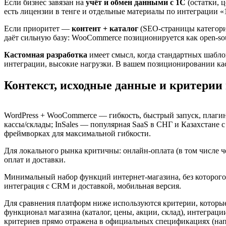
Если бизнес завязан на
учёт и обмен данными с 1С
(остатки, ц
есть лицензии в тенге и отдельные материалы по интеграции
Если приоритет —
контент + каталог
(SEO‑страницы категори
даёт сильную базу: WooCommerce позиционируется как open‑sou
Кастомная разработка
имеет смысл, когда стандартных шабло
интеграции, высокие нагрузки. В вашем позиционировании кас
Контекст, исходные данные и критерии
WordPress + WooCommerce — гибкость, быстрый запуск, плагины
кассы/склады; InSales — популярная SaaS в СНГ и Казахстане
фреймворках для максимальной гибкости.
Для локального рынка критичны: онлайн‑оплата (в том числе 
оплат и доставки.
Минимальный набор функций интернет-магазина, без которого 
интеграция с CRM и доставкой, мобильная версия.
Для сравнения платформ ниже используются критерии, которы
функционал магазина (каталог, цены, акции, склад), интеграции
критериев прямо отражена в официальных спецификациях (нап