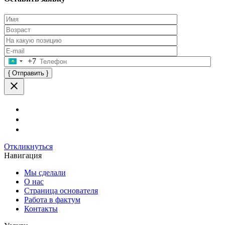
+7
Оставьте
это
поле
пустым.
Откликнуться
Навигация
Мы сделали
О нас
Страница основателя
Работа в фактум
Контакты