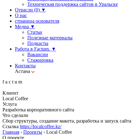
Техническая поддержка сайтов в Уральске
Отрасли (0)
▼
О нас
страница основателя
Медиа
▼
Статьи
Полезные материалы
Подкасты
Работа в Factum.
▼
Вакансии
Стажировка
Контакты
Астана
f
a
c
t
u
m
Клиент
Local Coffee
Услуга
Разработка корпоративного сайта
Что сделали
Сбор структуры, создание макета, разработка и запуск сайта
Ссылка
https://localcoffee.kz/
Главная
›
Проекты
›
Local Coffee
О проекте