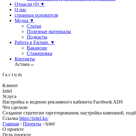
Отрасли (0)
▼
О нас
страница основателя
Медиа
▼
Статьи
Полезные материалы
Подкасты
Работа в Factum.
▼
Вакансии
Стажировка
Контакты
Астана
f
a
c
t
u
m
Клиент
Izitel
Услуга
Настройка и ведение рекламного кабинета Facebook ADS
Что сделали
Создание стратегии таргетирования, настройка кампаний, подб
Ссылка
https://izitel.kz/
Главная
›
Проекты
›
Izitel
О проекте
Цель проекта: