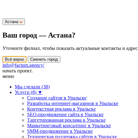
Астана
Ваш город —
Астана
?
Уточните филиал, чтобы показать актуальные контакты и адрес
Всё верно
Сменить город
info@factum.agency/
начать проект.
меню
Мы сделали (38)
Услуги (8)
▼
Создание сайтов в Уральске
Разработка интернет-магазинов в Уральске
Контекстная реклама в Уральске
SEO-продвижение сайта в Уральске
Таргетированная реклама в Уральске
Маркетинговый консалтинг в Уральске
SMM-продвижение в Уральске
Техническая поддержка сайтов в Уральске