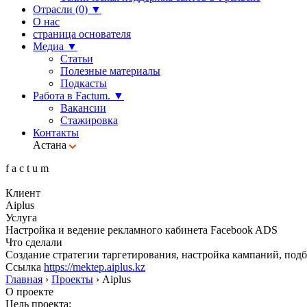
Отрасли (0)
▼
О нас
страница основателя
Медиа
▼
Статьи
Полезные материалы
Подкасты
Работа в Factum.
▼
Вакансии
Стажировка
Контакты
Астана
f
a
c
t
u
m
Клиент
Aiplus
Услуга
Настройка и ведение рекламного кабинета Facebook ADS
Что сделали
Создание стратегии таргетирования, настройка кампаний, подб
Ссылка
https://mektep.aiplus.kz
Главная
›
Проекты
›
Aiplus
О проекте
Цель проекта: