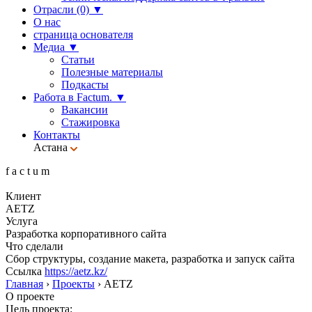
Отрасли (0)
▼
О нас
страница основателя
Медиа
▼
Статьи
Полезные материалы
Подкасты
Работа в Factum.
▼
Вакансии
Стажировка
Контакты
Астана
f
a
c
t
u
m
Клиент
AETZ
Услуга
Разработка корпоративного сайта
Что сделали
Сбор структуры, создание макета, разработка и запуск сайта
Ссылка
https://aetz.kz/
Главная
›
Проекты
›
AETZ
О проекте
Цель проекта: