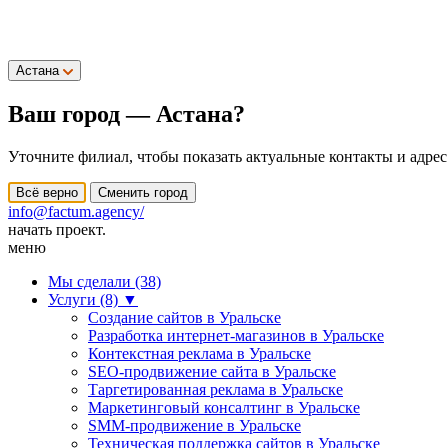
Астана
Ваш город —
Астана
?
Уточните филиал, чтобы показать актуальные контакты и адрес
Всё верно
Сменить город
info@factum.agency/
начать проект.
меню
Мы сделали (38)
Услуги (8)
▼
Создание сайтов в Уральске
Разработка интернет-магазинов в Уральске
Контекстная реклама в Уральске
SEO-продвижение сайта в Уральске
Таргетированная реклама в Уральске
Маркетинговый консалтинг в Уральске
SMM-продвижение в Уральске
Техническая поддержка сайтов в Уральске