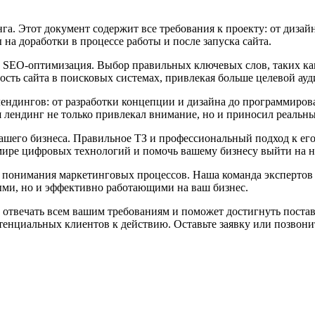
га. Этот документ содержит все требования к проекту: от диза
на доработки в процессе работы и после запуска сайта.
 SEO-оптимизация. Выбор правильных ключевых слов, таких как 
сть сайта в поисковых системах, привлекая больше целевой ауд
лендингов: от разработки концепции и дизайна до программиро
лендинг не только привлекал внимание, но и приносил реальны
 вашего бизнеса. Правильное ТЗ и профессиональный подход к ег
ире цифровых технологий и помочь вашему бизнесу выйти на н
 и понимания маркетинговых процессов. Наша команда экспертов
ыми, но и эффективно работающими на ваш бизнес.
отвечать всем вашим требованиям и поможет достигнуть поставл
тенциальных клиентов к действию. Оставьте заявку или позвони