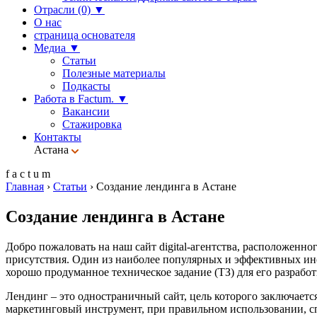
Отрасли (0)
▼
О нас
страница основателя
Медиа
▼
Статьи
Полезные материалы
Подкасты
Работа в Factum.
▼
Вакансии
Стажировка
Контакты
Астана
f
a
c
t
u
m
Главная
›
Статьи
›
Создание лендинга в Астане
Создание лендинга в Астане
Добро пожаловать на наш сайт digital-агентства, расположенн
присутствия. Один из наиболее популярных и эффективных инс
хорошо продуманное техническое задание (ТЗ) для его разработ
Лендинг – это одностраничный сайт, цель которого заключает
маркетинговый инструмент, при правильном использовании, сп