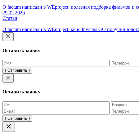
О factum написали в WEproject: полезная подборка фильмов и 
29.05.2026
Статьи
О factum написали в WEproject: кейс Invictus GO получил золото
Оставить заявку
Оставьте
это
поле
пустым.
Оставить заявку
Оставьте
это
поле
пустым.