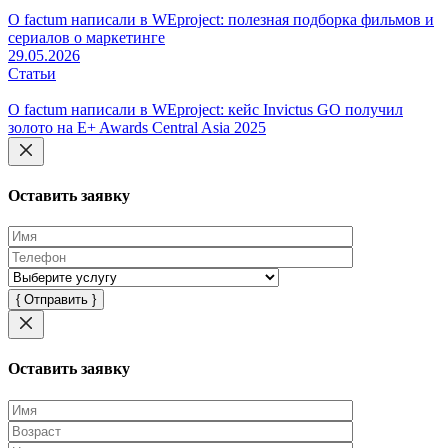
О factum написали в WEproject: полезная подборка фильмов и
сериалов о маркетинге
29.05.2026
Статьи
О factum написали в WEproject: кейс Invictus GO получил
золото на E+ Awards Central Asia 2025
Оставить заявку
Оставьте
это
поле
пустым.
Оставить заявку