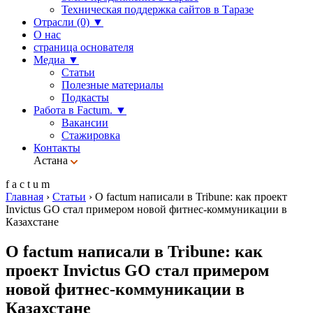
Техническая поддержка сайтов в Таразе
Отрасли (0)
▼
О нас
страница основателя
Медиа
▼
Статьи
Полезные материалы
Подкасты
Работа в Factum.
▼
Вакансии
Стажировка
Контакты
Астана
f
a
c
t
u
m
Главная
›
Статьи
›
О factum написали в Tribune: как проект
Invictus GO стал примером новой фитнес-коммуникации в
Казахстане
О factum написали в Tribune: как
проект Invictus GO стал примером
новой фитнес-коммуникации в
Казахстане