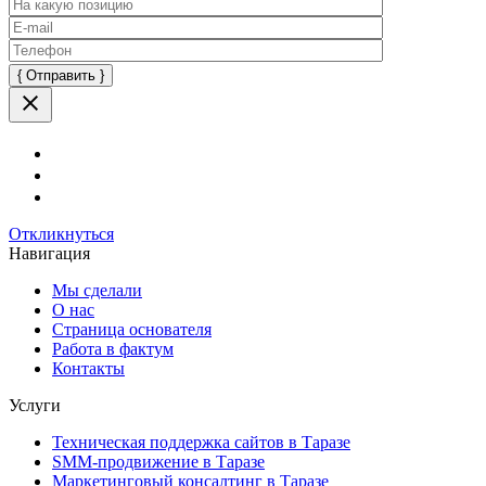
Оставьте
это
поле
пустым.
Откликнуться
Навигация
Мы сделали
О нас
Страница основателя
Работа в фактум
Контакты
Услуги
Техническая поддержка сайтов в Таразе
SMM-продвижение в Таразе
Маркетинговый консалтинг в Таразе