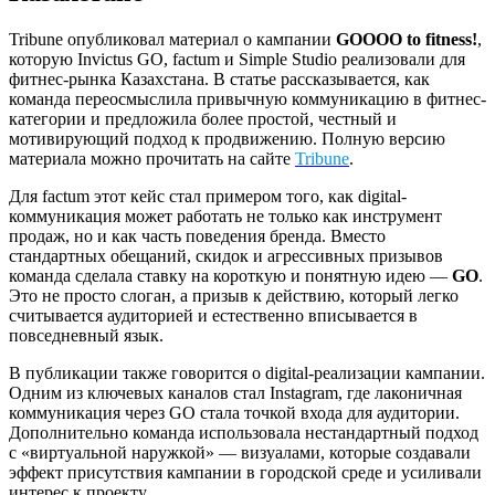
Tribune опубликовал материал о кампании
GOOOO to fitness!
,
которую Invictus GO, factum и Simple Studio реализовали для
фитнес-рынка Казахстана. В статье рассказывается, как
команда переосмыслила привычную коммуникацию в фитнес-
категории и предложила более простой, честный и
мотивирующий подход к продвижению. Полную версию
материала можно прочитать на сайте
Tribune
.
Для factum этот кейс стал примером того, как digital-
коммуникация может работать не только как инструмент
продаж, но и как часть поведения бренда. Вместо
стандартных обещаний, скидок и агрессивных призывов
команда сделала ставку на короткую и понятную идею —
GO
.
Это не просто слоган, а призыв к действию, который легко
считывается аудиторией и естественно вписывается в
повседневный язык.
В публикации также говорится о digital-реализации кампании.
Одним из ключевых каналов стал Instagram, где лаконичная
коммуникация через GO стала точкой входа для аудитории.
Дополнительно команда использовала нестандартный подход
с «виртуальной наружкой» — визуалами, которые создавали
эффект присутствия кампании в городской среде и усиливали
интерес к проекту.