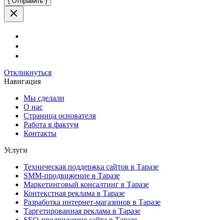
это
поле
пустым.
Откликнуться
Навигация
Мы сделали
О нас
Страница основателя
Работа в фактум
Контакты
Услуги
Техническая поддержка сайтов в Таразе
SMM-продвижение в Таразе
Маркетинговый консалтинг в Таразе
Контекстная реклама в Таразе
Разработка интернет-магазинов в Таразе
Таргетированная реклама в Таразе
SEO-продвижение сайта в Таразе