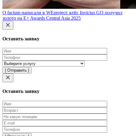
О factum написали в WEproject: кейс Invictus GO получил
золото на E+ Awards Central Asia 2025
Оставить заявку
Оставьте
это
поле
пустым.
Оставить заявку
Оставьте