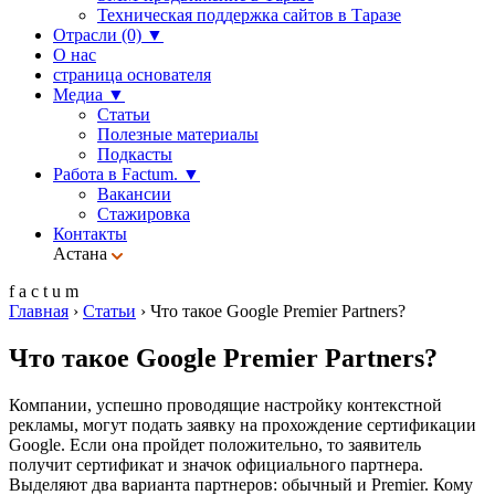
Техническая поддержка сайтов в Таразе
Отрасли (0)
▼
О нас
страница основателя
Медиа
▼
Статьи
Полезные материалы
Подкасты
Работа в Factum.
▼
Вакансии
Стажировка
Контакты
Астана
f
a
c
t
u
m
Главная
›
Статьи
›
Что такое Google Premier Partners?
Что такое Google Premier Partners?
Компании, успешно проводящие настройку контекстной
рекламы, могут подать заявку на прохождение сертификации
Google. Если она пройдет положительно, то заявитель
получит сертификат и значок официального партнера.
Выделяют два варианта партнеров: обычный и Premier. Кому