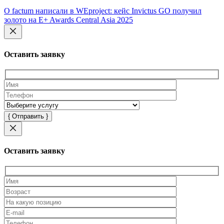
О factum написали в WEproject: кейс Invictus GO получил
золото на E+ Awards Central Asia 2025
Оставить заявку
Оставьте
это
поле
пустым.
Оставить заявку