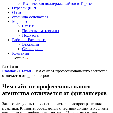
Техническая поддержка сайтов в Таразе
Отрасли (0)
▼
О нас
страница основателя
Медиа
▼
Статьи
Полезные материалы
Подкасты
Работа в Factum.
▼
Вакансии
Стажировка
Контакты
Астана
f
a
c
t
u
m
Главная
›
Статьи
›
Чем сайт от профессионального агентства
отличается от фрилансеров
Чем сайт от профессионального
агентства отличается от фрилансеров
Заказ сайта у опытных специалистов – распространенная
практика. Клиенты обращаются к частным лицам, в крупные
компании или небольшие агентства. Чаще всего у заказчика