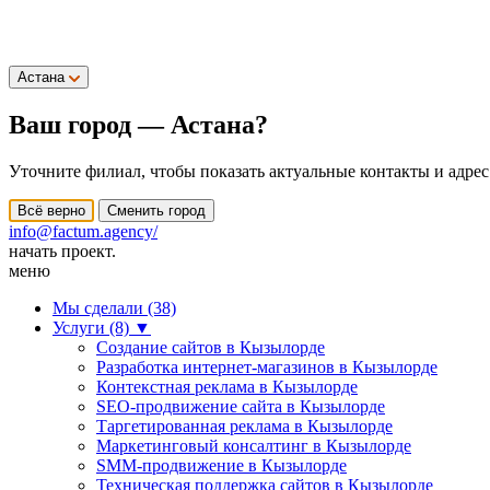
Астана
Ваш город —
Астана
?
Уточните филиал, чтобы показать актуальные контакты и адрес
Всё верно
Сменить город
info@factum.agency/
начать проект.
меню
Мы сделали (38)
Услуги (8)
▼
Создание сайтов в Кызылорде
Разработка интернет-магазинов в Кызылорде
Контекстная реклама в Кызылорде
SEO-продвижение сайта в Кызылорде
Таргетированная реклама в Кызылорде
Маркетинговый консалтинг в Кызылорде
SMM-продвижение в Кызылорде
Техническая поддержка сайтов в Кызылорде