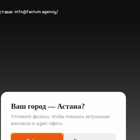
стана
info@factum.agency/
Ваш город —
Астана
?
Уточните филиал, чтобы показать актуальные
контакты и адрес офиса.