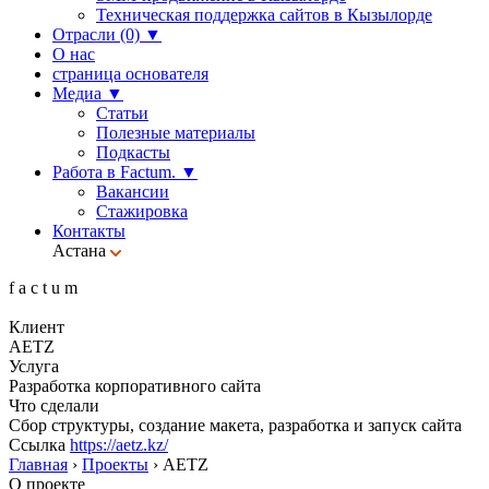
Техническая поддержка сайтов в Кызылорде
Отрасли (0)
▼
О нас
страница основателя
Медиа
▼
Статьи
Полезные материалы
Подкасты
Работа в Factum.
▼
Вакансии
Стажировка
Контакты
Астана
f
a
c
t
u
m
Клиент
AETZ
Услуга
Разработка корпоративного сайта
Что сделали
Сбор структуры, создание макета, разработка и запуск сайта
Ссылка
https://aetz.kz/
Главная
›
Проекты
›
AETZ
О проекте