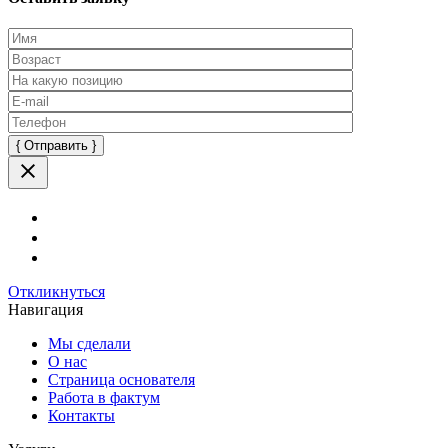
Оставьте
это
поле
пустым.
Откликнуться
Навигация
Мы сделали
О нас
Страница основателя
Работа в фактум
Контакты