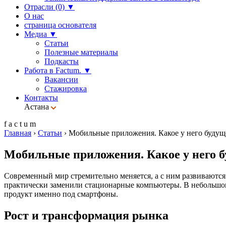
Отрасли (0)
▼
О нас
страница основателя
Медиа
▼
Статьи
Полезные материалы
Подкасты
Работа в Factum.
▼
Вакансии
Стажировка
Контакты
Астана
f
a
c
t
u
m
Главная
›
Статьи
›
Мобильные приложения. Какое у него будущ
Мобильные приложения. Какое у него б
Современный мир стремительно меняется, а с ним развиваютс
практически заменили стационарные компьютеры. В небольшо
продукт именно под смартфоны.
Рост и трансформация рынка