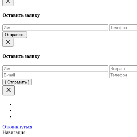
Оставить заявку
Оставьте
это
поле
пустым.
Оставить заявку
Оставьте
это
поле
пустым.
Откликнуться
Навигация