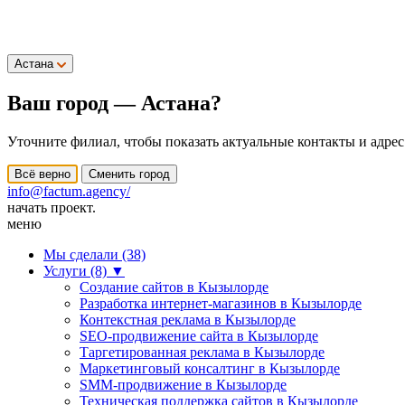
Астана
Ваш город —
Астана
?
Уточните филиал, чтобы показать актуальные контакты и адрес
Всё верно
Сменить город
info@factum.agency/
начать проект.
меню
Мы сделали (38)
Услуги (8)
▼
Создание сайтов в Кызылорде
Разработка интернет-магазинов в Кызылорде
Контекстная реклама в Кызылорде
SEO-продвижение сайта в Кызылорде
Таргетированная реклама в Кызылорде
Маркетинговый консалтинг в Кызылорде
SMM-продвижение в Кызылорде
Техническая поддержка сайтов в Кызылорде