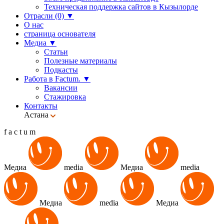
Техническая поддержка сайтов в Кызылорде
Отрасли (0)
▼
О нас
страница основателя
Медиа
▼
Статьи
Полезные материалы
Подкасты
Работа в Factum.
▼
Вакансии
Стажировка
Контакты
Астана
f
a
c
t
u
m
Медиа
media
Медиа
media
Медиа
media
Медиа