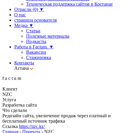
Техническая поддержка сайтов в Костанае
Отрасли (0)
▼
О нас
страница основателя
Медиа
▼
Статьи
Полезные материалы
Подкасты
Работа в Factum.
▼
Вакансии
Стажировка
Контакты
Астана
f
a
c
t
u
m
Клиент
NZC
Услуга
Разработка сайта
Что сделали
Редизайн сайта, увеличение продаж через платный и
бесплатный источник трафика
Ссылка
https://nzc.kz/
Главная
›
Проекты
›
NZC