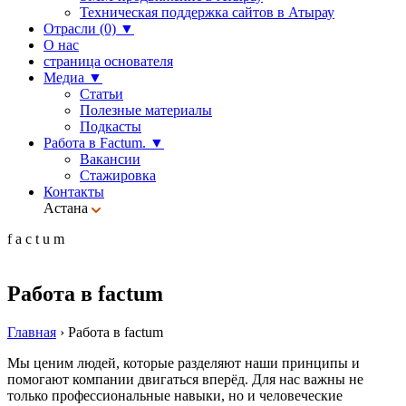
Техническая поддержка сайтов в Атырау
Отрасли (0)
▼
О нас
страница основателя
Медиа
▼
Статьи
Полезные материалы
Подкасты
Работа в Factum.
▼
Вакансии
Стажировка
Контакты
Астана
f
a
c
t
u
m
Работа в factum
Главная
›
Работа в factum
Мы ценим людей, которые разделяют наши принципы и
помогают компании двигаться вперёд. Для нас важны не
только профессиональные навыки, но и человеческие