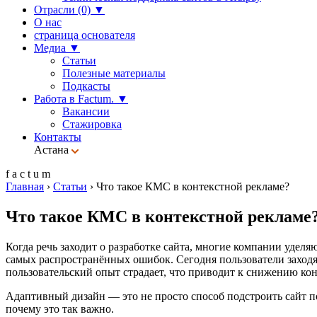
Отрасли (0)
▼
О нас
страница основателя
Медиа
▼
Статьи
Полезные материалы
Подкасты
Работа в Factum.
▼
Вакансии
Стажировка
Контакты
Астана
f
a
c
t
u
m
Главная
›
Статьи
›
Что такое КМС в контекстной рекламе?
Что такое КМС в контекстной рекламе
Когда речь заходит о разработке сайта, многие компании уде
самых распространённых ошибок. Сегодня пользователи заходя
пользовательский опыт страдает, что приводит к снижению кон
Адаптивный дизайн — это не просто способ подстроить сайт по
почему это так важно.