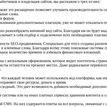
ботчиков и владельцев сайтов, мы расскажем о трех из них:
Также это расширение позволяет улучшить производительность са
ьные слова.
 в форум.
ьзования дополнительных плагинов, уже не может отказаться о
 разнообразить внешний вид сайта. Благодаря им он будет выд
включает в себя подбор и подключение всех необходимых плагин
ности SEO-продвижения. Специально для этого созданы различны
 и ключевые слова. Благодаря всему этому поисковые системы 
ьшое количество времени и избежать финансовых вложений.
ны с визуальным оформлением, которое видит посетитель страниц
ксты останутся на прежних местах. Даже радикальное перевопло
.
, что каждый человек может использовать код платформы, как ем
охраняют свои ресурсы, деньги и время.
ы исходный. Это дает возможность добавить необходимые дополн
 системы или на иных платных сервисах хранения контента и с
 CMS. На них содержатся ответы на все вопросы, связанные с 