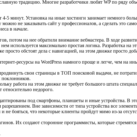
у славную традицию. Многие разработчики любят WP по ряду об
т 4-5 минут. Установка на иные хостинги занимает немного боль
у можно не заказывать сайт у профессионалов, а сделать это сам
еса в начале.
ов, потом на нее обратили внимание вебмастера. В ходе развит
 нем используется максимально простая логика. Разработка на э
акже просто обстоят дела с навигацией, на этом движке просто 
нтернет-ресурсы на WordPress намного проще и легче, чем на и
продвинуть свои страницы в ТОП поисковой выдачи, не потрати
м поклонников.
ольку работа на этом движке не требует большого штата специа
т относительно недорого.
аптированы под смартфоны, планшеты и иные устройства. В это
 разрешением. Вне зависимости от типа устройства все элементы
 и не бояться, что некоторые клиенты пройдут мимо из-за отсут
гинов. Их создают сторонние программисты, которые стремятся 
.