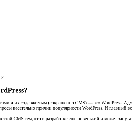
s?
rdPress?
тами и их содержимым (сокращенно CMS) — это WordPress. Адми
просы касательно причин популярности WordPress. И главный воп
 этой CMS тем, кто в разработке еще новенький и может запутат