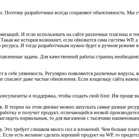
он. Поэтому разработчики всегда сохраняют объективность. Мы
омизаций. И если использовать на сайте различные плагины и т
. Такая же история возникнет, если обновится сама система WP,
о ресурса. И тогда разработчикам нужно будет в ручном режиме 
авленные задачи. Для качественной работы страниц необходимо
т в себе уязвимость. Регулярно появляются различные вирусы, 
 спасают даже частые обновления. Если владельцу сайта важна 
онсультанты и поддержка, чтобы создать свой блог. Им проще 
 В теории на этом движке можно запускать самые разные ресур
азработку и получит продукт, отличающийся низкой производи
выглядеть нормальным, то для магазинов с тысячами наименовани
. Это требует слишком много сил и вложений. Чем больше плагин
м. Если есть желание сделать хороший продукт на WP, то придет