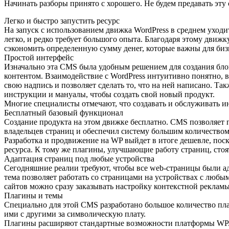
Начинать разборы принято с хорошего. Не будем предавать эт
Легко и быстро запустить ресурс
На запуск с использованием движка WordPress в среднем уходи
легко, и редко требует большого опыта. Благодаря этому движк
сэкономить определенную сумму денег, которые важны для бизн
Простой интерфейс
Изначально эта CMS была удобным решением для создания блог
контентом. Взаимодействие с WordPress интуитивно понятно, в
свою надпись и позволяет сделать то, что на ней написано. Т
инструкции и мануалы, чтобы создать свой новый продукт.
Многие специалисты отмечают, что создавать и обслуживать и
Бесплатный базовый функционал
Создание продукта на этом движке бесплатно. CMS позволяет 
владельцев страниц и обеспечил систему большим количество
Разработка и продвижение на WP выйдет в итоге дешевле, поск
ресурса. К тому же плагины, улучшающие работу страниц, стоя
Адаптация страниц под любые устройства
Сегодняшние реалии требуют, чтобы все web-страницы были ад
тема позволяет работать со страницами на устройствах с любым
сайтов можно сразу заказывать настройку контекстной рекламы
Плагины и темы
Специально для этой CMS разработано большое количество пла
ими с другими за символическую плату.
Плагины расширяют стандартные возможности платформы WP