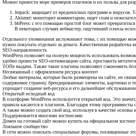
Можно привести море примеров плагинов и их пользы для разра
Jetpack: защищает от вредоносных программ и вирусов. 
Akismet: мониторит комментарии, ищет спам и нежелател
bbPress: с его помощью простой блог может превратиться
В некоторых случаях вебмастер, ощутивший плюсы испол
Отдельного упоминания заслуживают темы, с их помощью можно
нужно покупать отдельно за деньги. Качественная разработка 
SEO-направленность
WordPress позволяет на полную мощность использовать возмож
удобно провести SEO-оптимизацию сайта, проставить метатеги
ТОПе выдачи. Также такие плагины позволяют сэкономить бол
Несвязанный с оформлением ресурса контент
Любые материалы, которые были размещены на сайте, не связа
содержимое страниц: брендированные элементы, картинки и те
упрощает создание веб-ресурса и его дальнейшее обслуживание
Открытый исходный код
В платформе WordPress используется открытый код. Это значит
правила касаются и плагинов. Благодаря этому программисты с
А также можно создать свой код, используя в качестве основ
Поддерживается многими хостингами
Домен на готовый сайт можно купить на официальном хостинге
Лояльное сообщество
В сети можно поискать специальные форумы, посвященные этой