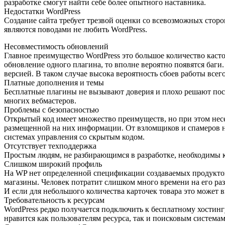
разработке смогут найти себе более опытного наставника.
Недостатки WordPress
Создание сайта требует трезвой оценки со всевозможных стор
являются поводами не любить WordPress.
Несовместимость обновлений
Главное преимущество WordPress это большое количество каст
обновление одного плагина, то вполне вероятно появятся баги
версией. В таком случае высока вероятность сбоев работы всег
Платные дополнения и темы
Бесплатные плагины не вызывают доверия и плохо решают пост
многих вебмастеров.
Проблемы с безопасностью
Открытый код имеет множество преимуществ, но при этом несе
размещенной на них информации. От взломщиков и спамеров не
системах управления со скрытым кодом.
Отсутствует техподдержка
Простым людям, не разбирающимся в разработке, необходимы к
Слишком широкий профиль
На WP нет определенной спецификации создаваемых продуктов.
магазины. Человек потратит слишком много времени на его р
И если для небольшого количества карточек товара это может 
Требовательность к ресурсам
WordPress редко получается подключить к бесплатному хостингу
нравится как пользователям ресурса, так и поисковым система