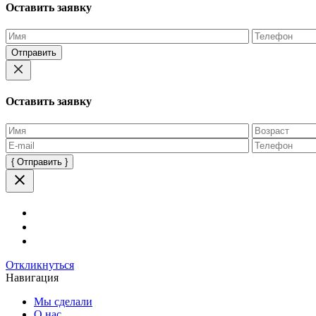
Оставить заявку
Оставьте
это
поле
пустым.
Оставить заявку
Оставьте
это
поле
пустым.
Откликнуться
Навигация
Мы сделали
О нас