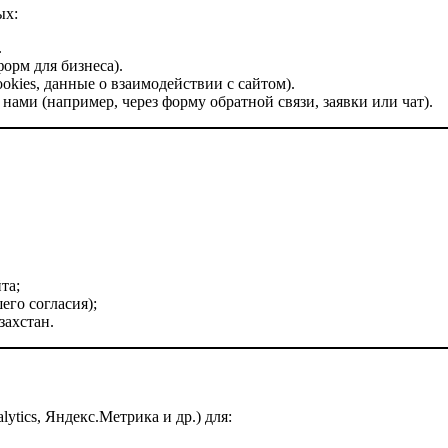
ых:
.
рм для бизнеса).
ookies, данные о взаимодействии с сайтом).
ами (например, через форму обратной связи, заявки или чат).
та;
го согласия);
захстан.
lytics, Яндекс.Метрика и др.) для: