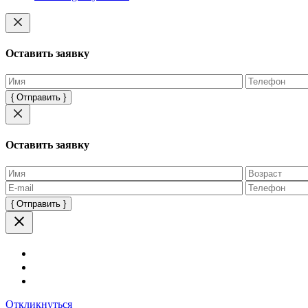
Оставить заявку
Оставьте
это
поле
пустым.
Оставить заявку
Оставьте
это
поле
пустым.
Откликнуться