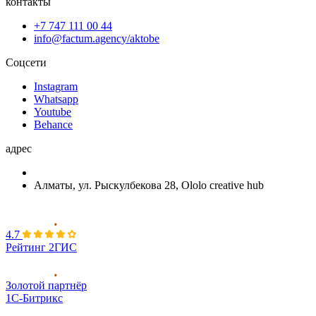
контакты
+7 747 111 00 44
info@factum.agency/aktobe
Соцсети
Instagram
Whatsapp
Youtube
Behance
адрес
Алматы, ул. Рыскулбекова 28, Ololo creative hub
4.7
Рейтинг 2ГИС
Золотой партнёр
1С-Битрикс