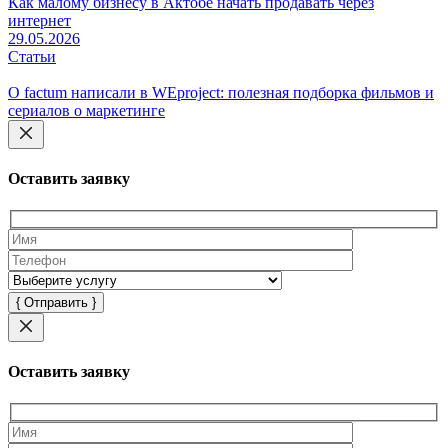
Как малому бизнесу в Актобе начать продавать через
интернет
29.05.2026
Статьи
О factum написали в WEproject: полезная подборка фильмов и
сериалов о маркетинге
Оставить заявку
Оставьте
это
поле
пустым.
Оставить заявку