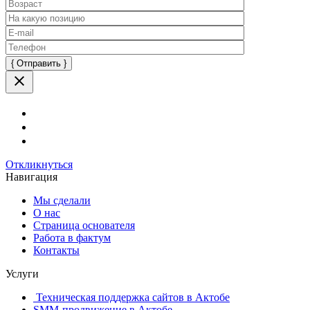
Оставьте
это
поле
пустым.
Откликнуться
Навигация
Мы сделали
О нас
Страница основателя
Работа в фактум
Контакты
Услуги
Техническая поддержка сайтов в Актобе
SMM-продвижение в Актобе