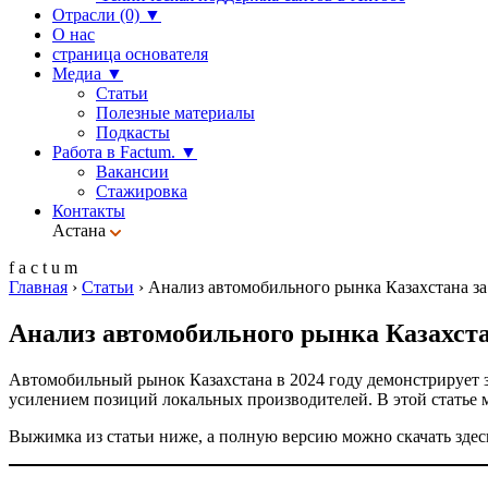
Отрасли (0)
▼
О нас
страница основателя
Медиа
▼
Статьи
Полезные материалы
Подкасты
Работа в Factum.
▼
Вакансии
Стажировка
Контакты
Астана
f
a
c
t
u
m
Главная
›
Статьи
›
Анализ автомобильного рынка Казахстана за
Анализ автомобильного рынка Казахстан
Автомобильный рынок Казахстана в 2024 году демонстрирует з
усилением позиций локальных производителей. В этой статье 
Выжимка из статьи ниже, а полную версию можно скачать здес