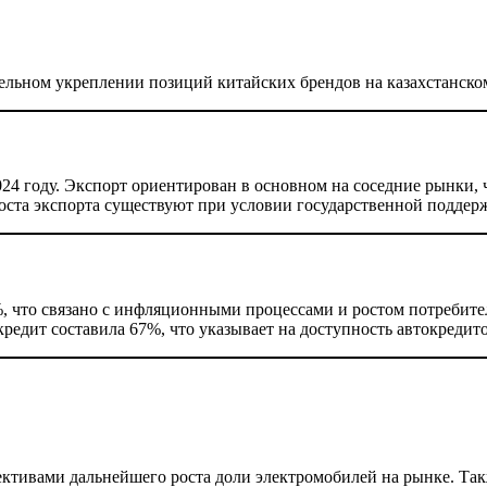
тельном укреплении позиций китайских брендов на казахстанско
024 году. Экспорт ориентирован в основном на соседние рынки, 
оста экспорта существуют при условии государственной подде
%, что связано с инфляционными процессами и ростом потребител
едит составила 67%, что указывает на доступность автокредито
ективами дальнейшего роста доли электромобилей на рынке. Та