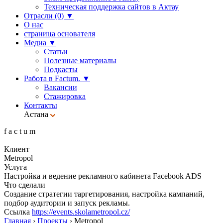
Техническая поддержка сайтов в Актау
Отрасли (0)
▼
О нас
страница основателя
Медиа
▼
Статьи
Полезные материалы
Подкасты
Работа в Factum.
▼
Вакансии
Стажировка
Контакты
Астана
f
a
c
t
u
m
Клиент
Metropol
Услуга
Настройка и ведение рекламного кабинета Facebook ADS
Что сделали
Создание стратегии таргетирования, настройка кампаний,
подбор аудитории и запуск рекламы.
Ссылка
https://events.skolametropol.cz/
Главная
›
Проекты
›
Metropol