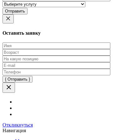
Оставьте
это
поле
пустым.
Оставить заявку
Оставьте
это
поле
пустым.
Откликнуться
Навигация