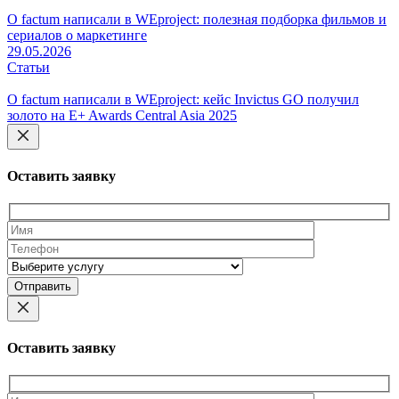
О factum написали в WEproject: полезная подборка фильмов и
сериалов о маркетинге
29.05.2026
Статьи
О factum написали в WEproject: кейс Invictus GO получил
золото на E+ Awards Central Asia 2025
Оставить заявку
Оставьте
это
поле
пустым.
Оставить заявку