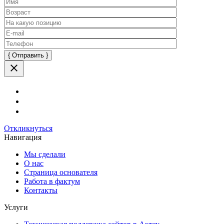
Оставьте
это
поле
пустым.
Откликнуться
Навигация
Мы сделали
О нас
Страница основателя
Работа в фактум
Контакты
Услуги