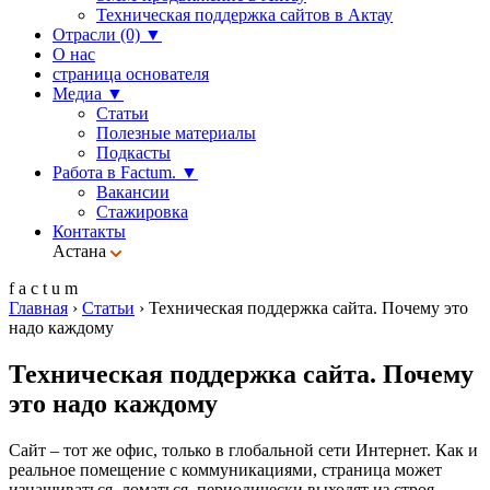
Техническая поддержка сайтов в Актау
Отрасли (0)
▼
О нас
страница основателя
Медиа
▼
Статьи
Полезные материалы
Подкасты
Работа в Factum.
▼
Вакансии
Стажировка
Контакты
Астана
f
a
c
t
u
m
Главная
›
Статьи
›
Техническая поддержка сайта. Почему это
надо каждому
Техническая поддержка сайта. Почему
это надо каждому
Сайт – тот же офис, только в глобальной сети Интернет. Как и
реальное помещение с коммуникациями, страница может
изнашиваться, ломаться, периодически выходят из строя