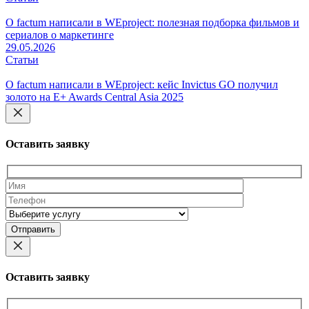
О factum написали в WEproject: полезная подборка фильмов и
сериалов о маркетинге
29.05.2026
Статьи
О factum написали в WEproject: кейс Invictus GO получил
золото на E+ Awards Central Asia 2025
Оставить заявку
Оставьте
это
поле
пустым.
Оставить заявку