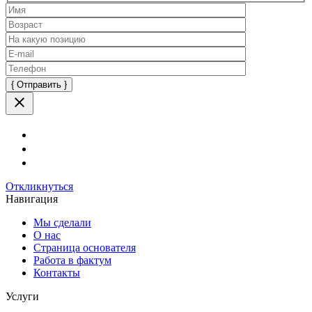
Оставьте
это
поле
пустым.
Откликнуться
Навигация
Мы сделали
О нас
Страница основателя
Работа в фактум
Контакты
Услуги