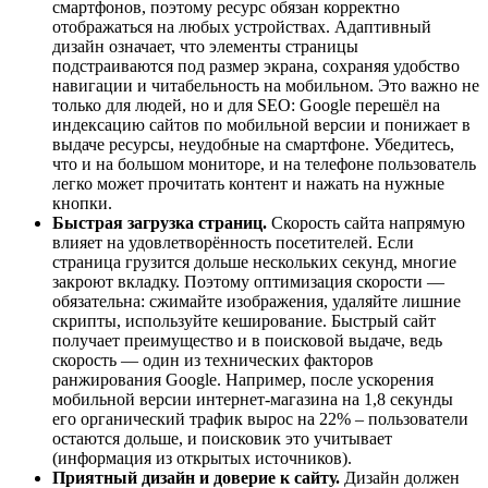
смартфонов, поэтому ресурс обязан корректно
отображаться на любых устройствах. Адаптивный
дизайн означает, что элементы страницы
подстраиваются под размер экрана, сохраняя удобство
навигации и читабельность на мобильном. Это важно не
только для людей, но и для SEO: Google перешёл на
индексацию сайтов по мобильной версии и понижает в
выдаче ресурсы, неудобные на смартфоне. Убедитесь,
что и на большом мониторе, и на телефоне пользователь
легко может прочитать контент и нажать на нужные
кнопки.
Быстрая загрузка страниц.
Скорость сайта напрямую
влияет на удовлетворённость посетителей. Если
страница грузится дольше нескольких секунд, многие
закроют вкладку. Поэтому оптимизация скорости —
обязательна: сжимайте изображения, удаляйте лишние
скрипты, используйте кеширование. Быстрый сайт
получает преимущество и в поисковой выдаче, ведь
скорость — один из технических факторов
ранжирования Google. Например, после ускорения
мобильной версии интернет-магазина на 1,8 секунды
его органический трафик вырос на 22% – пользователи
остаются дольше, и поисковик это учитывает
(информация из открытых источников).
Приятный дизайн и доверие к сайту.
Дизайн должен