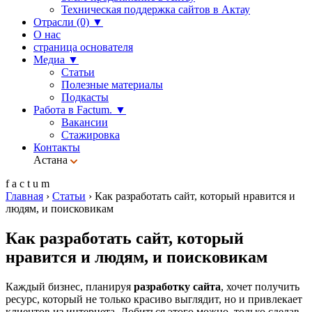
Техническая поддержка сайтов в Актау
Отрасли (0)
▼
О нас
страница основателя
Медиа
▼
Статьи
Полезные материалы
Подкасты
Работа в Factum.
▼
Вакансии
Стажировка
Контакты
Астана
f
a
c
t
u
m
Главная
›
Статьи
›
Как разработать сайт, который нравится и
людям, и поисковикам
Как разработать сайт, который
нравится и людям, и поисковикам
Каждый бизнес, планируя
разработку сайта
, хочет получить
ресурс, который не только красиво выглядит, но и привлекает
клиентов из интернета. Добиться этого можно, только сделав