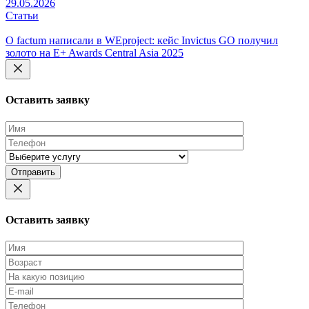
29.05.2026
Статьи
О factum написали в WEproject: кейс Invictus GO получил
золото на E+ Awards Central Asia 2025
Оставить заявку
Оставьте
это
поле
пустым.
Оставить заявку