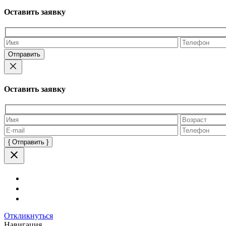
Оставить заявку
Оставьте
это
поле
пустым.
Оставить заявку
Оставьте
это
поле
пустым.
Откликнуться
Навигация