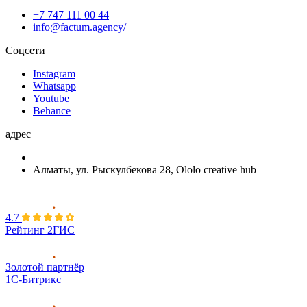
+7 747 111 00 44
info@factum.agency/
Соцсети
Instagram
Whatsapp
Youtube
Behance
адрес
Алматы, ул. Рыскулбекова 28, Ololo creative hub
4.7
Рейтинг 2ГИС
Золотой партнёр
1С-Битрикс