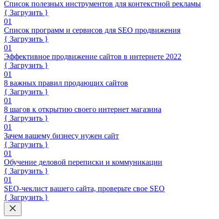
Список полезных инструментов для контекстной рекламы
{ Загрузить }
01
Список программ и сервисов для SEO продвижения
{ Загрузить }
01
Эффективное продвижение сайтов в интернете 2022
{ Загрузить }
01
8 важных правил продающих сайтов
{ Загрузить }
01
8 шагов к открытию своего интернет магазина
{ Загрузить }
01
Зачем вашему бизнесу нужен сайт
{ Загрузить }
01
Обучение деловой переписки и коммуникации
{ Загрузить }
01
SEO-чеклист вашего сайта, проверьте свое SEO
{ Загрузить }